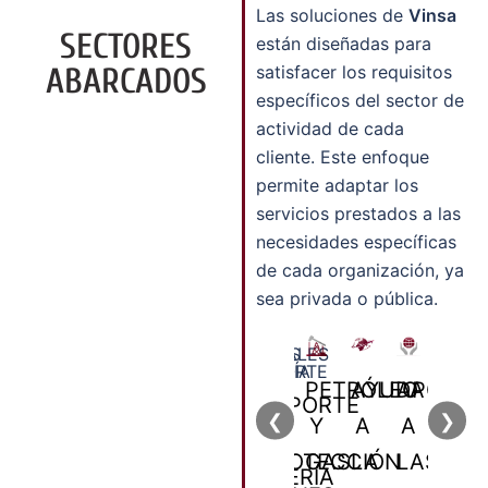
Las soluciones de
Vinsa
SECTORES
están diseñadas para
ABARCADOS
satisfacer los requisitos
específicos del sector de
actividad de cada
cliente. Este enfoque
permite adaptar los
servicios prestados a las
necesidades específicas
de cada organización, ya
sea privada o pública.
AYUDA
APOYO
PETRÓLEO
AYUDA
APOYO
TRANSPORTE
TRA
❮
❯
A
A
LA
Y
A
A
&
&
LA
LAS
PROTECCIÓN
GAS
LA
LAS
INGENIERÍA
ING